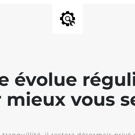
te évolue régu
 mieux vous se
 tranquillité, il restera désormais privé 