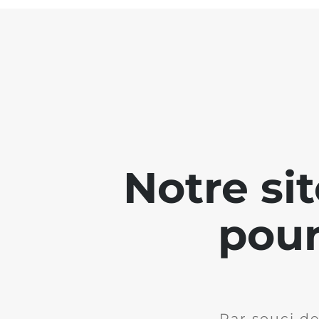
Notre si
pour
Par souci de