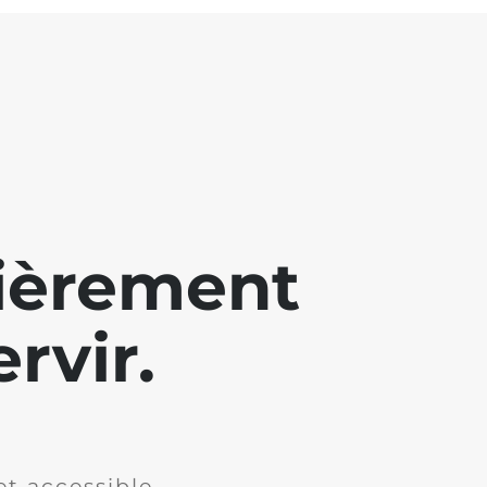
lièrement
rvir.
et accessible