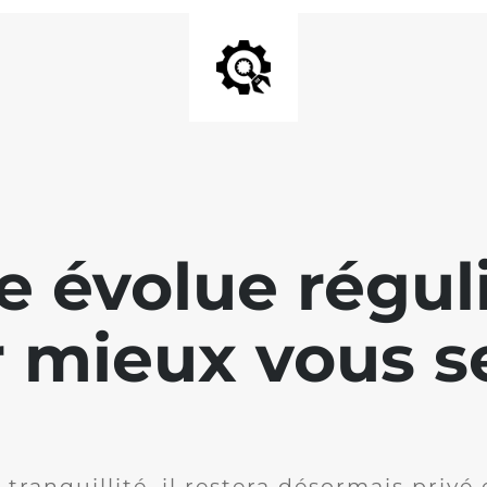
te évolue régu
 mieux vous se
 tranquillité, il restera désormais privé 