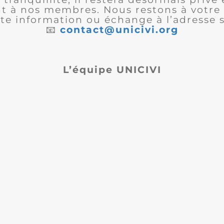
 à nos membres. Nous restons à votre 
te information ou échange à l’adresse s
📧
contact@unicivi.org
L’équipe UNICIVI