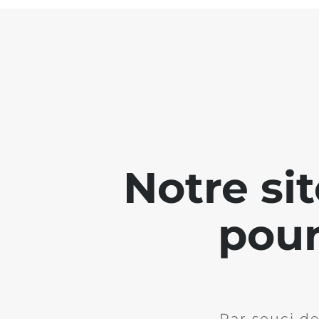
Notre si
pour
Par souci de