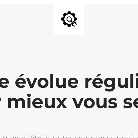
te évolue régu
 mieux vous se
 tranquillité, il restera désormais privé 