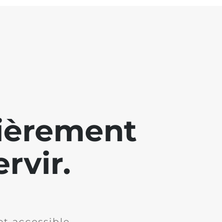
lièrement
rvir.
et accessible