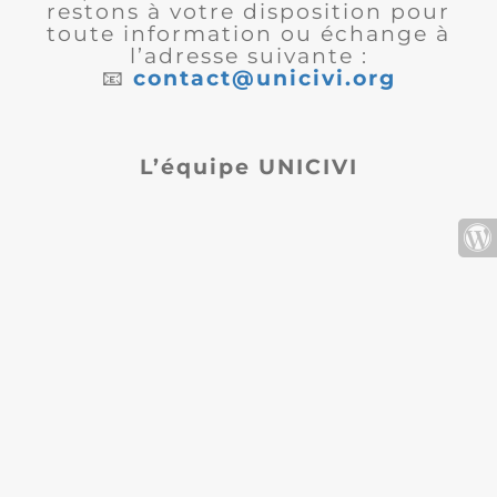
restons à votre disposition pour
toute information ou échange à
l’adresse suivante :
📧
contact@unicivi.org
L’équipe UNICIVI