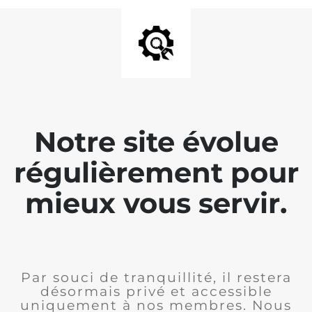
Notre site évolue
régulièrement pour
mieux vous servir.
Par souci de tranquillité, il restera
désormais privé et accessible
uniquement à nos membres. Nous