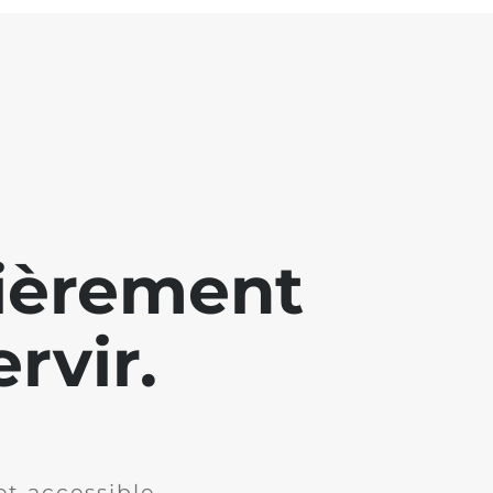
lièrement
rvir.
et accessible