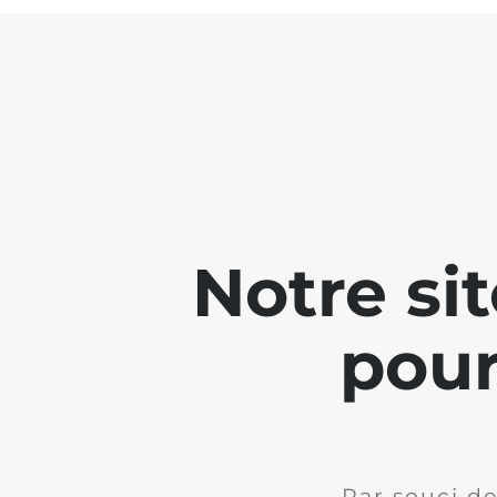
Notre si
pour
Par souci de