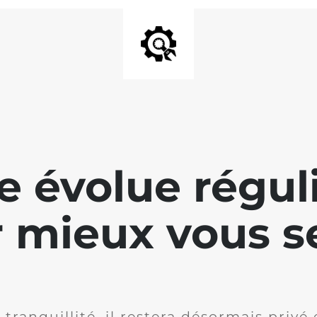
te évolue régu
 mieux vous se
 tranquillité, il restera désormais privé 