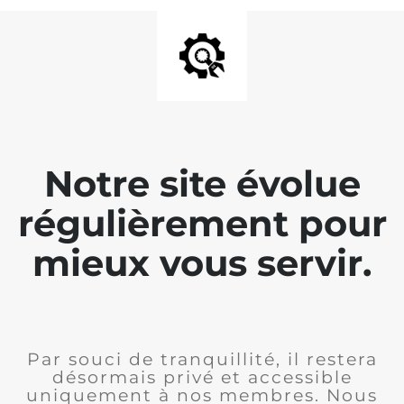
Notre site évolue
régulièrement pour
mieux vous servir.
Par souci de tranquillité, il restera
désormais privé et accessible
uniquement à nos membres. Nous