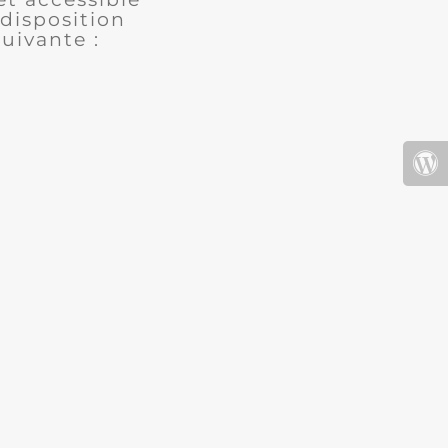
disposition
uivante :