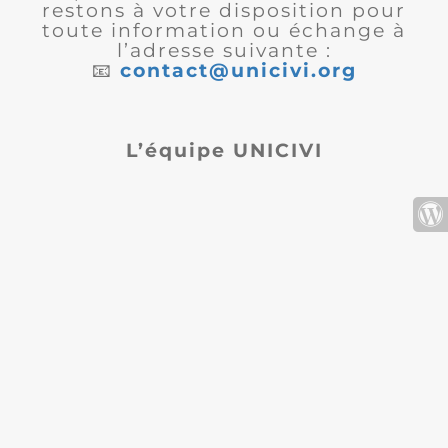
restons à votre disposition pour
toute information ou échange à
l’adresse suivante :
📧
contact@unicivi.org
L’équipe UNICIVI