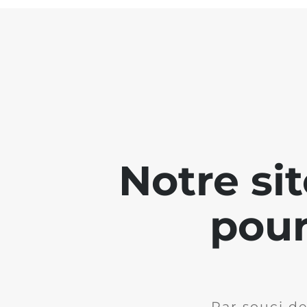
Notre si
pour
Par souci de