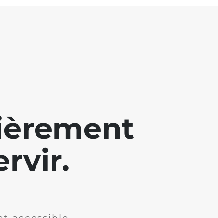
lièrement
rvir.
et accessible