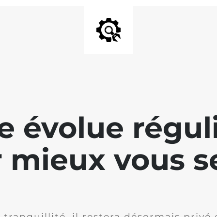
te évolue régu
 mieux vous se
 tranquillité, il restera désormais privé 