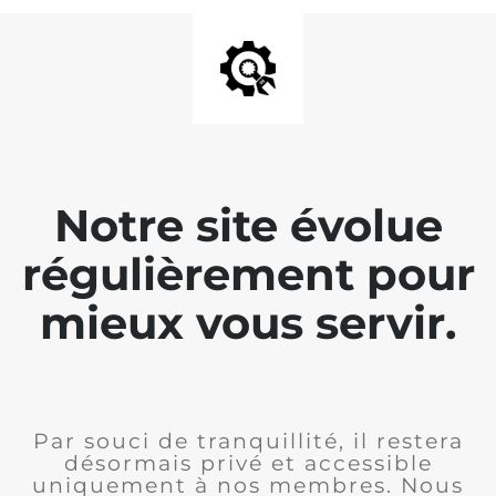
Notre site évolue
régulièrement pour
mieux vous servir.
Par souci de tranquillité, il restera
désormais privé et accessible
uniquement à nos membres. Nous