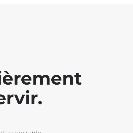
lièrement
rvir.
et accessible