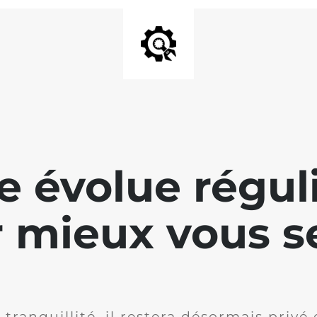
te évolue régu
 mieux vous se
 tranquillité, il restera désormais privé 