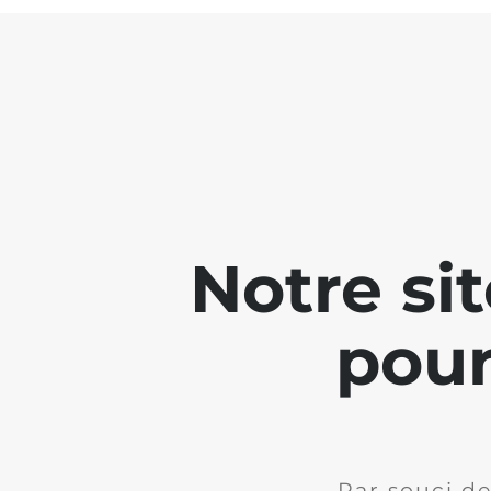
Notre si
pour
Par souci de