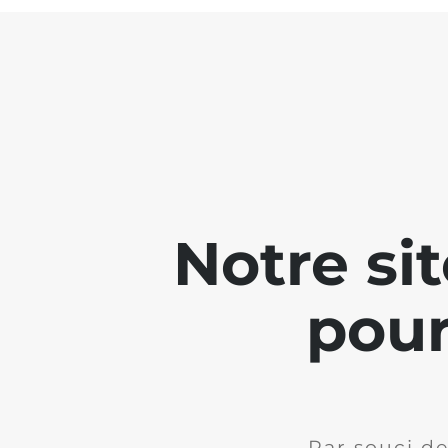
Notre si
pour
Par souci de