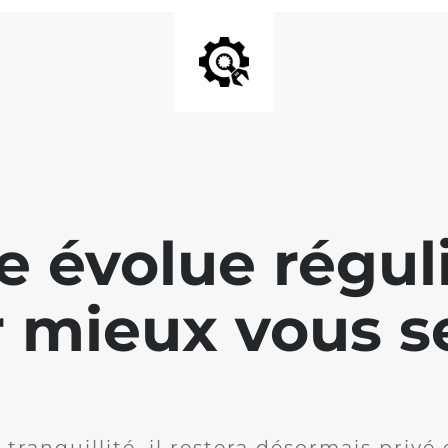
te évolue régu
 mieux vous se
 tranquillité, il restera désormais privé 