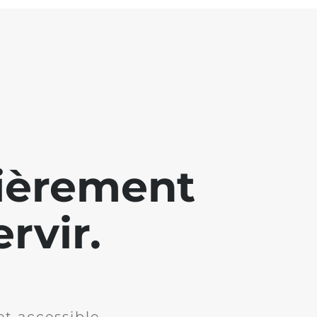
lièrement
rvir.
et accessible