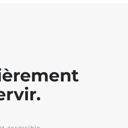
lièrement
rvir.
et accessible