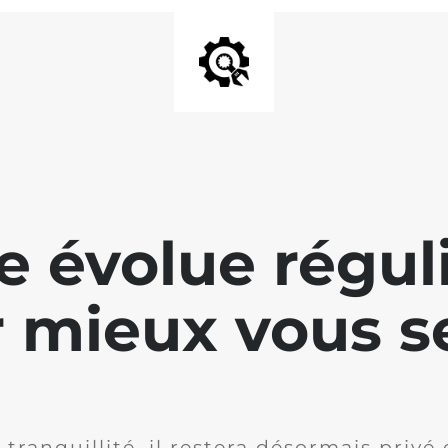
te évolue régu
 mieux vous se
 tranquillité, il restera désormais privé 