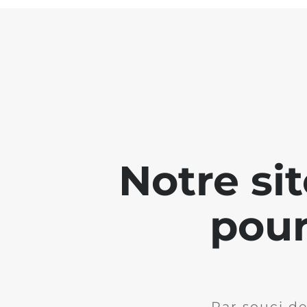
Notre si
pour
Par souci de