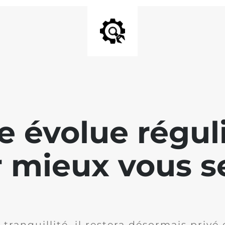
te évolue régu
 mieux vous se
 tranquillité, il restera désormais privé 