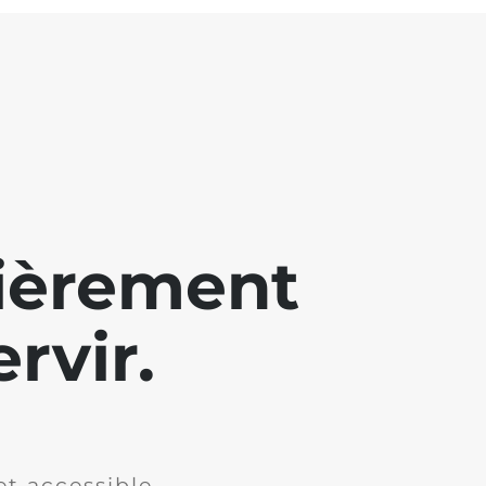
lièrement
rvir.
et accessible