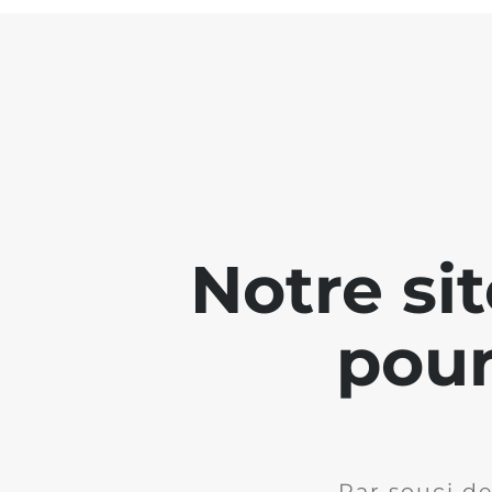
Notre si
pour
Par souci de