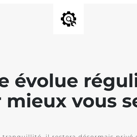
te évolue régu
 mieux vous se
 tranquillité, il restera désormais privé 