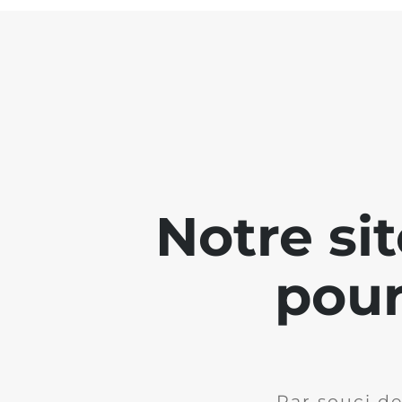
Notre si
pour
Par souci de