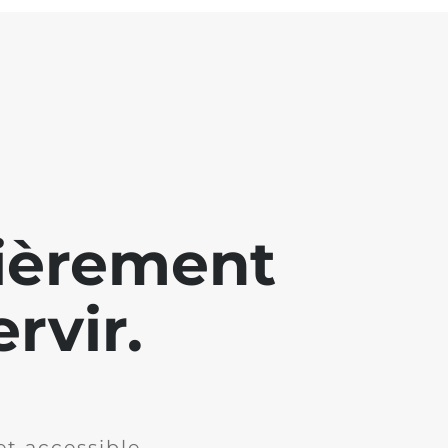
lièrement
rvir.
et accessible