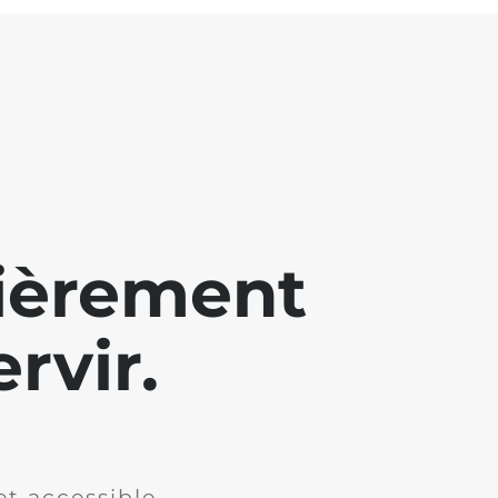
lièrement
rvir.
et accessible