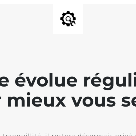
te évolue régu
 mieux vous se
 tranquillité, il restera désormais privé 