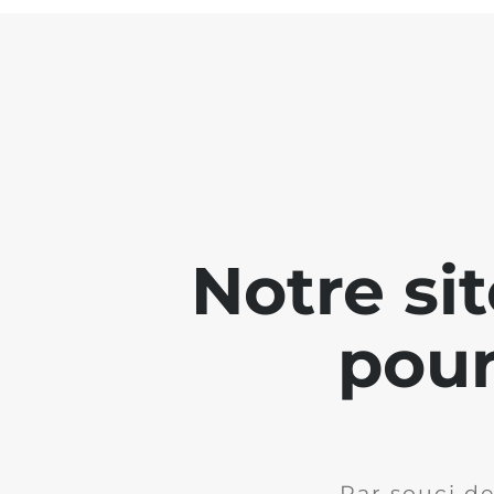
Notre si
pour
Par souci de