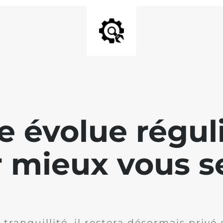
te évolue régu
 mieux vous se
 tranquillité, il restera désormais privé 