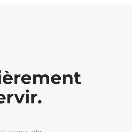
lièrement
rvir.
et accessible