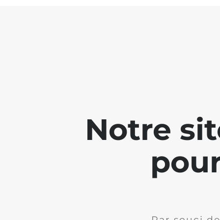
Notre si
pour
Par souci de