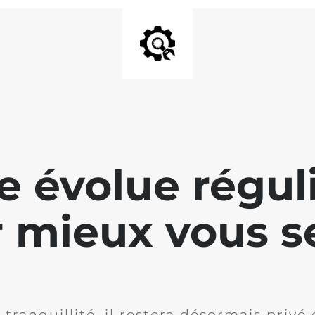
te évolue régu
 mieux vous se
 tranquillité, il restera désormais privé 