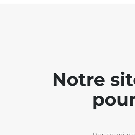
Notre si
pour
Par souci de