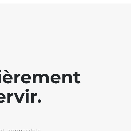
lièrement
rvir.
et accessible