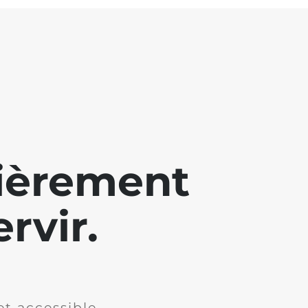
lièrement
rvir.
et accessible