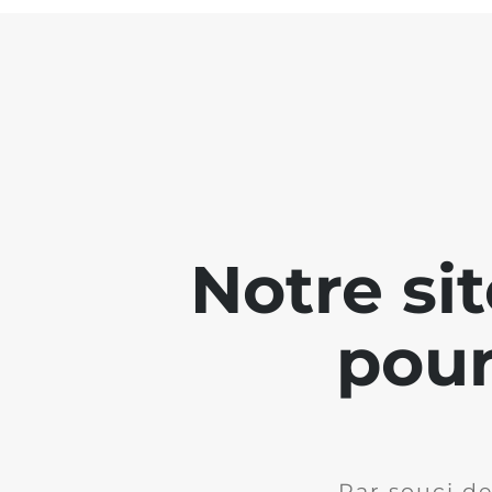
Notre si
pour
Par souci de