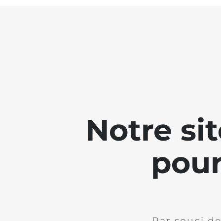
Notre si
pour
Par souci de