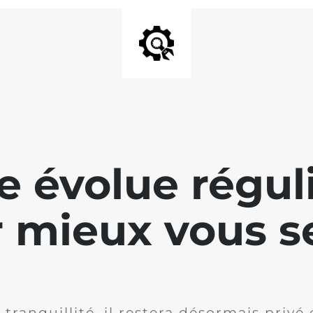
te évolue régu
 mieux vous se
 tranquillité, il restera désormais privé 