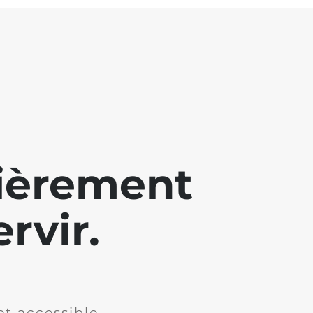
lièrement
rvir.
et accessible