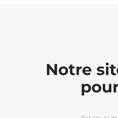
Notre si
pour
Par souci de