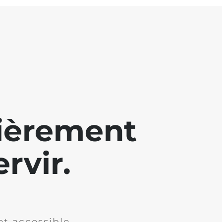
lièrement
rvir.
et accessible