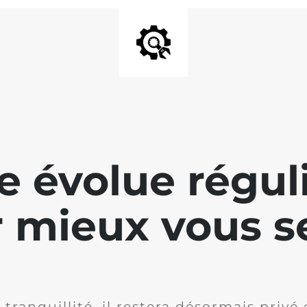
te évolue régu
 mieux vous se
 tranquillité, il restera désormais privé 