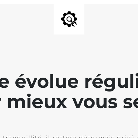
te évolue régu
 mieux vous se
 tranquillité, il restera désormais privé 