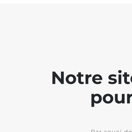
Notre si
pour
Par souci de