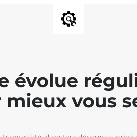
te évolue régu
 mieux vous se
 tranquillité, il restera désormais privé 