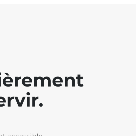
lièrement
rvir.
et accessible