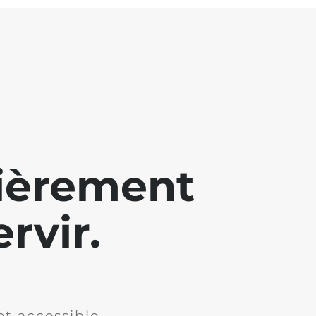
lièrement
rvir.
et accessible