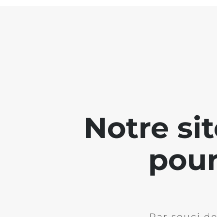
Notre si
pour
Par souci de