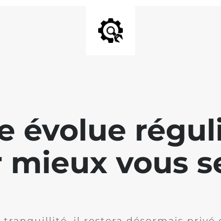
te évolue régu
 mieux vous se
 tranquillité, il restera désormais privé 