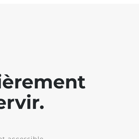
lièrement
rvir.
et accessible