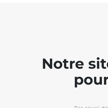
Notre si
pour
Par souci de