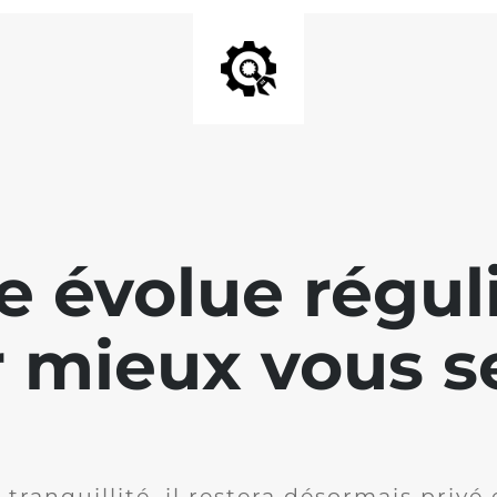
te évolue régu
 mieux vous se
 tranquillité, il restera désormais privé 