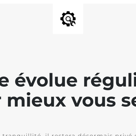
te évolue régu
 mieux vous se
 tranquillité, il restera désormais privé 