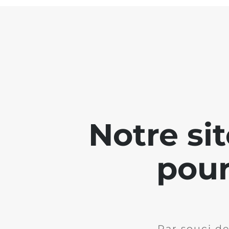
Notre si
pour
Par souci de