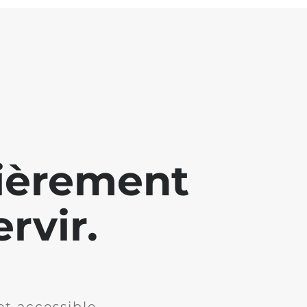
lièrement
rvir.
et accessible