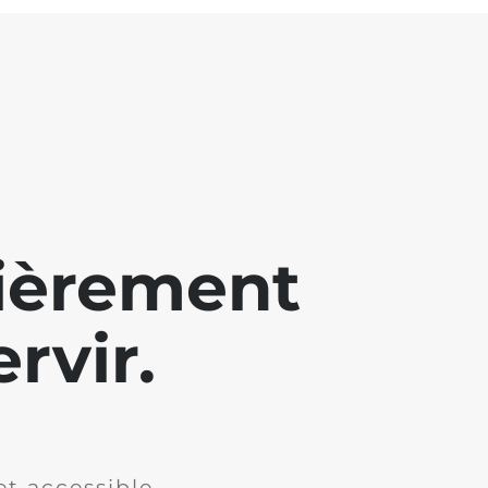
lièrement
rvir.
et accessible