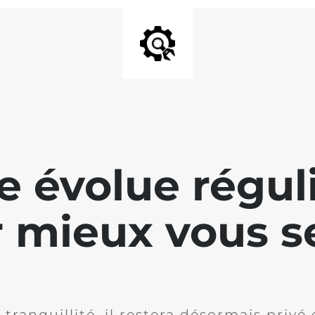
te évolue régu
 mieux vous se
 tranquillité, il restera désormais privé 