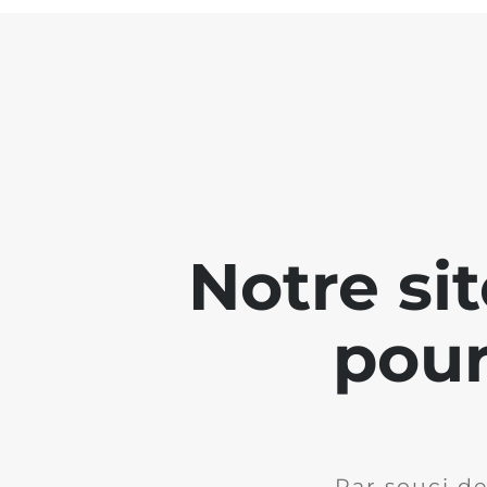
Notre si
pour
Par souci de