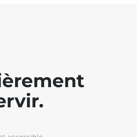
lièrement
rvir.
et accessible