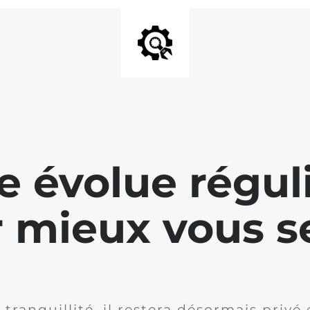
te évolue régu
 mieux vous se
 tranquillité, il restera désormais privé 