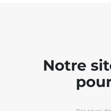
Notre si
pour
Par souci de