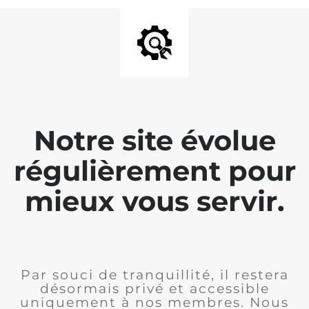
Notre site évolue
régulièrement pour
mieux vous servir.
Par souci de tranquillité, il restera
désormais privé et accessible
uniquement à nos membres. Nous