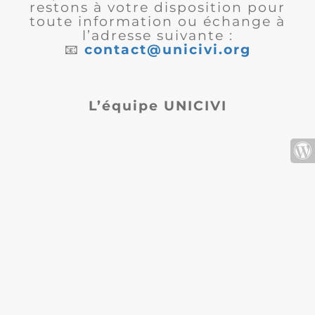
restons à votre disposition pour
toute information ou échange à
l’adresse suivante :
📧
contact@unicivi.org
L’équipe UNICIVI