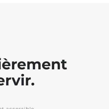
lièrement
rvir.
et accessible