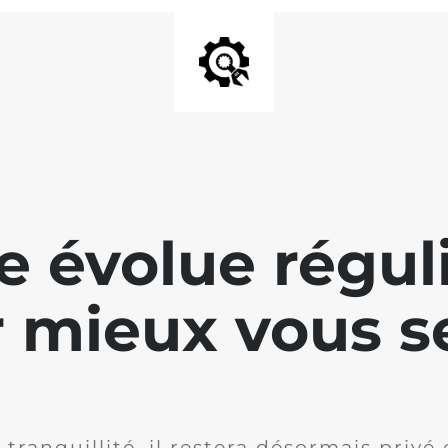
te évolue régu
 mieux vous se
 tranquillité, il restera désormais privé 