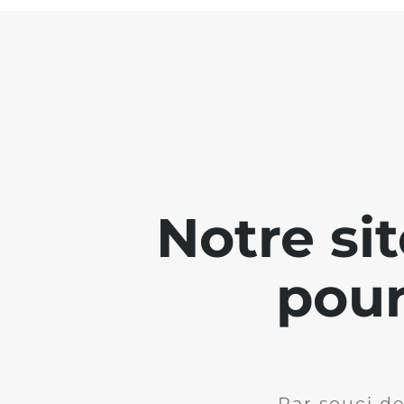
Notre si
pour
Par souci de