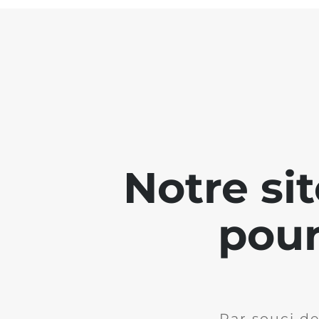
Notre si
pour
Par souci de