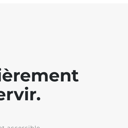
lièrement
rvir.
et accessible