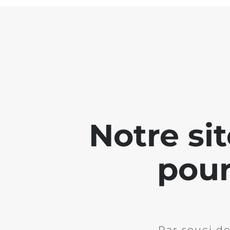
Notre si
pour
Par souci de