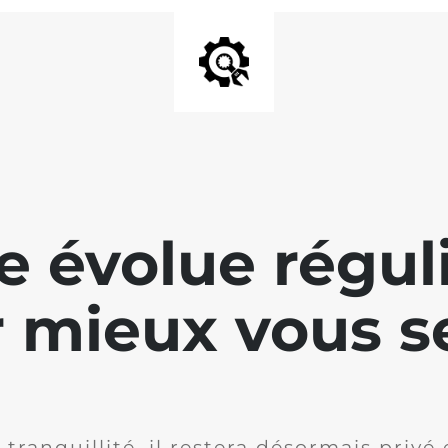
te évolue régu
 mieux vous se
 tranquillité, il restera désormais privé 