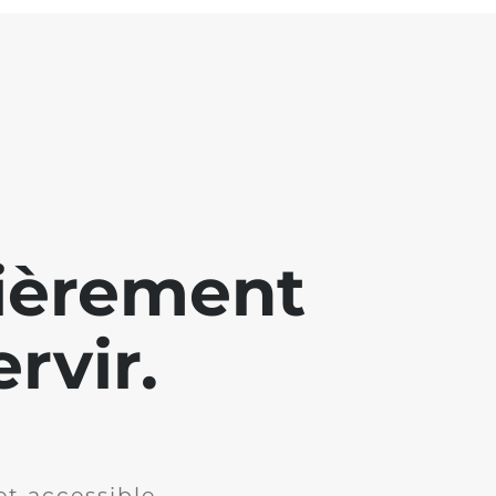
lièrement
rvir.
et accessible