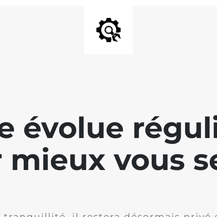
te évolue régu
 mieux vous se
 tranquillité, il restera désormais privé 