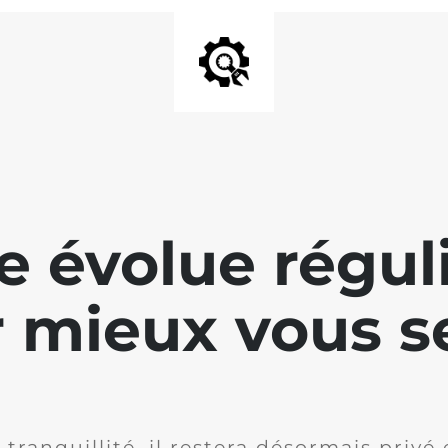
te évolue régu
 mieux vous se
 tranquillité, il restera désormais privé 