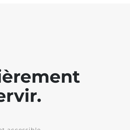
lièrement
rvir.
et accessible