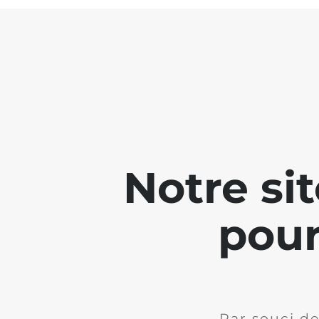
Notre si
pour
Par souci de