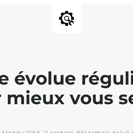
te évolue régu
 mieux vous se
 tranquillité, il restera désormais privé 