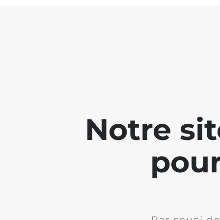
Notre si
pour
Par souci de