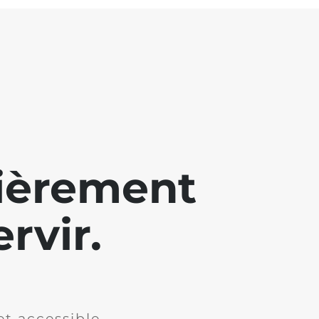
lièrement
rvir.
et accessible