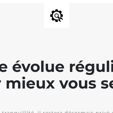
te évolue régu
 mieux vous se
 tranquillité, il restera désormais privé 