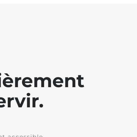
lièrement
rvir.
et accessible