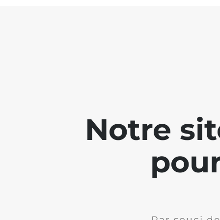
Notre si
pour
Par souci de