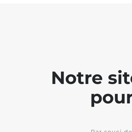
Notre si
pour
Par souci de