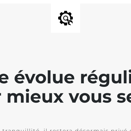
te évolue régu
 mieux vous se
 tranquillité, il restera désormais privé 