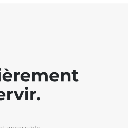
lièrement
rvir.
et accessible