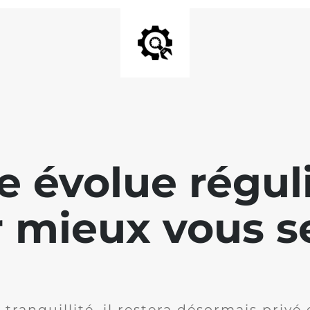
te évolue régu
 mieux vous se
 tranquillité, il restera désormais privé 