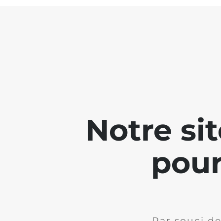
Notre si
pour
Par souci de