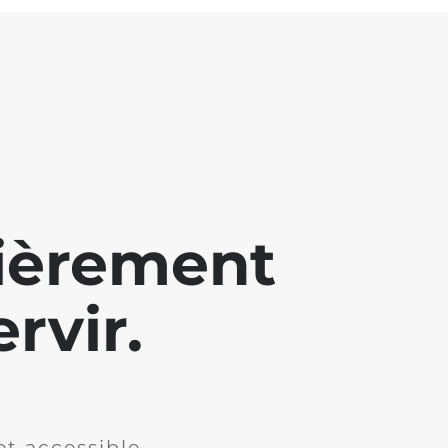
lièrement
rvir.
et accessible