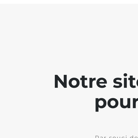
Notre si
pour
Par souci de