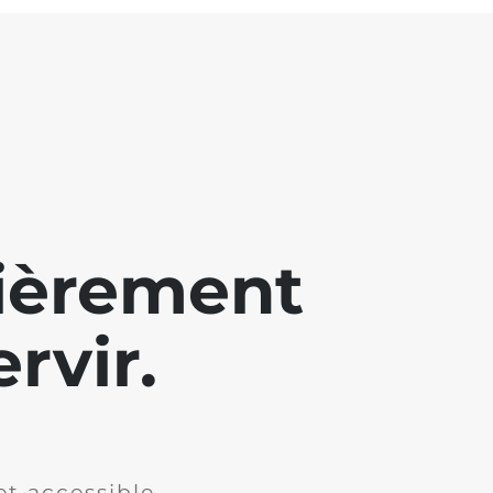
lièrement
rvir.
et accessible