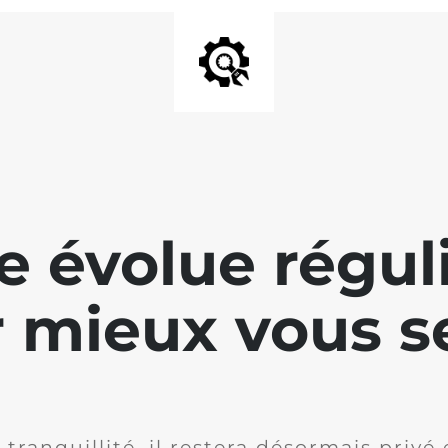
te évolue régu
 mieux vous se
 tranquillité, il restera désormais privé 