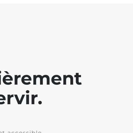
lièrement
rvir.
et accessible