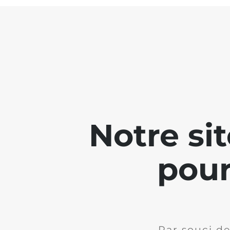
Notre si
pour
Par souci de