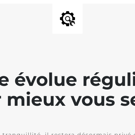
te évolue régu
 mieux vous se
 tranquillité, il restera désormais privé 