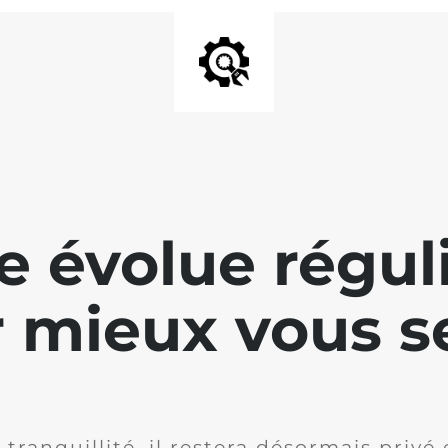
te évolue régu
 mieux vous se
 tranquillité, il restera désormais privé 