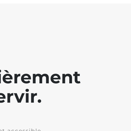
lièrement
rvir.
et accessible