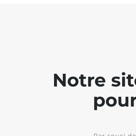
Notre si
pour
Par souci de