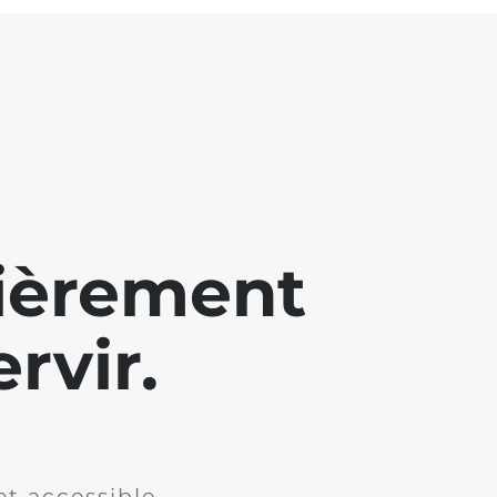
lièrement
rvir.
et accessible