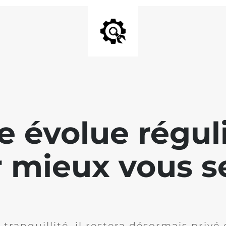
te évolue régu
 mieux vous se
 tranquillité, il restera désormais privé 