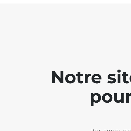
Notre si
pour
Par souci de