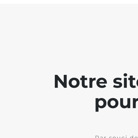
Notre si
pour
Par souci de