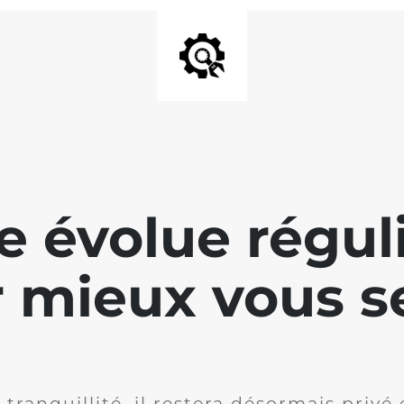
te évolue régu
 mieux vous se
 tranquillité, il restera désormais privé 