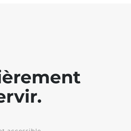
lièrement
rvir.
et accessible