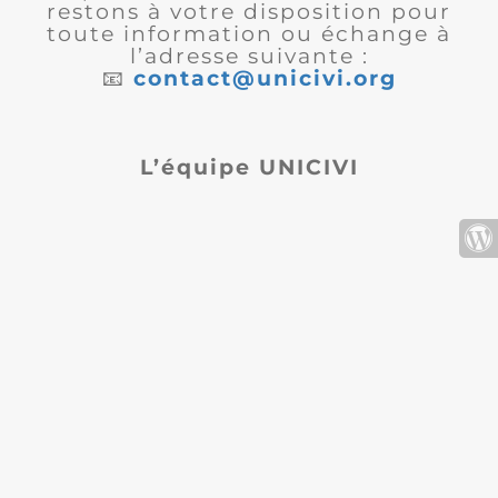
restons à votre disposition pour
toute information ou échange à
l’adresse suivante :
📧
contact@unicivi.org
L’équipe UNICIVI