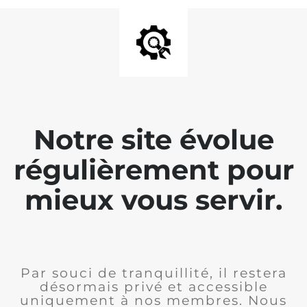
Notre site évolue
régulièrement pour
mieux vous servir.
Par souci de tranquillité, il restera
désormais privé et accessible
uniquement à nos membres. Nous