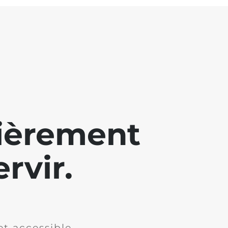
lièrement
rvir.
et accessible