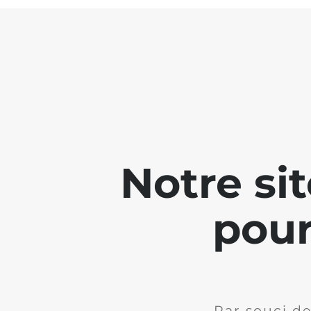
Notre si
pour
Par souci de