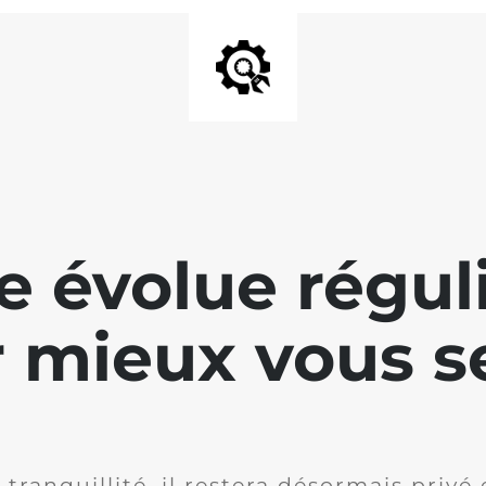
te évolue régu
 mieux vous se
 tranquillité, il restera désormais privé 