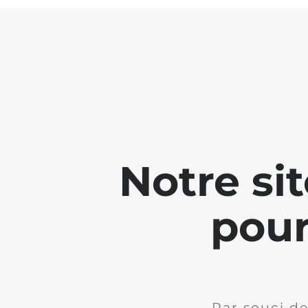
Notre si
pour
Par souci de