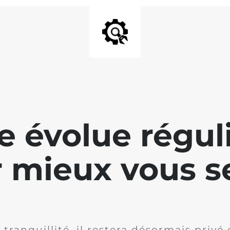
te évolue régu
 mieux vous se
 tranquillité, il restera désormais privé 