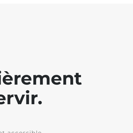
lièrement
rvir.
et accessible