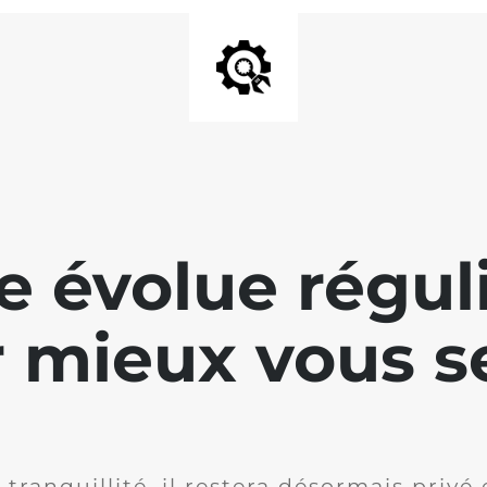
te évolue régu
 mieux vous se
 tranquillité, il restera désormais privé 