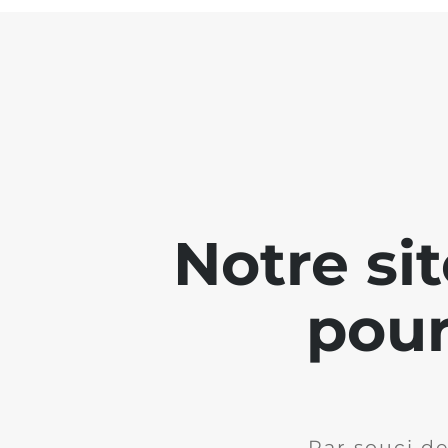
Notre si
pour
Par souci de