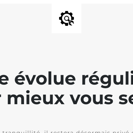
te évolue régu
 mieux vous se
 tranquillité, il restera désormais privé 