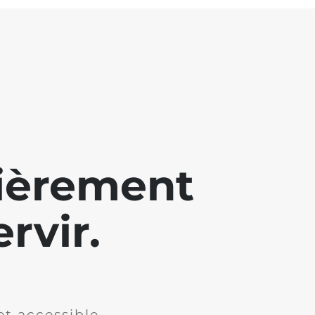
lièrement
rvir.
et accessible