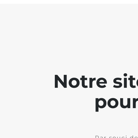
Notre si
pour
Par souci de