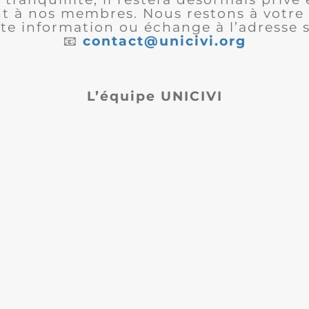
 à nos membres. Nous restons à votre 
te information ou échange à l’adresse s
📧
contact@unicivi.org
L’équipe UNICIVI