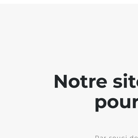
Notre si
pour
Par souci de