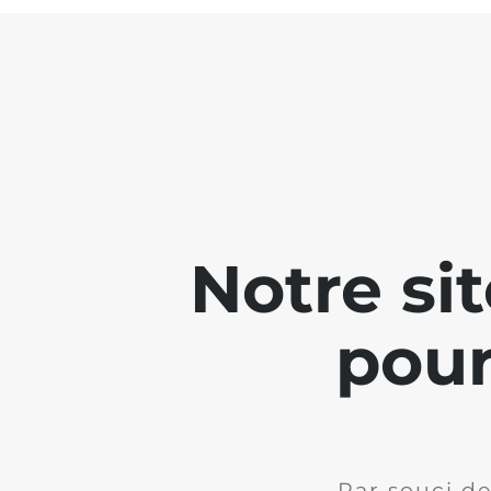
Notre si
pour
Par souci de