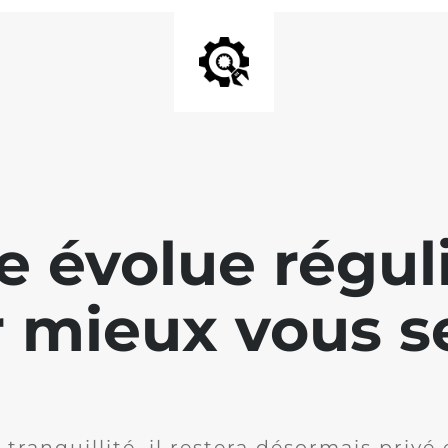
te évolue régu
 mieux vous se
 tranquillité, il restera désormais privé 