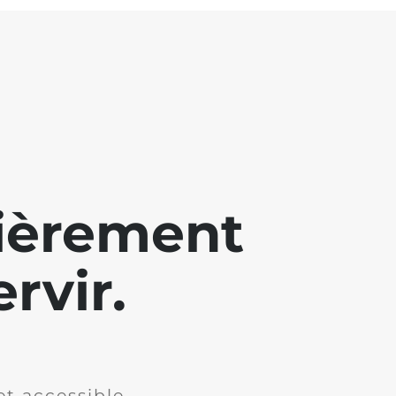
lièrement
rvir.
et accessible